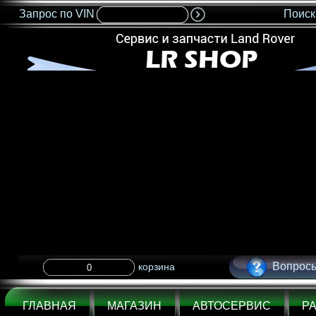
Запрос по VIN
Поиск
<IMG SRC="nonflash.gif" width=685 height=35 BORDER=0>
Вопросы
корзина
ГЛАВНАЯ
МАГАЗИН
АВТОСЕРВИС
Р