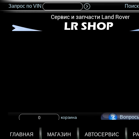
Запрос по VIN
Поиск
<IMG SRC="nonflash.gif" width=685 height=35 BORDER=0>
Вопросы
корзина
ГЛАВНАЯ
МАГАЗИН
АВТОСЕРВИС
Р